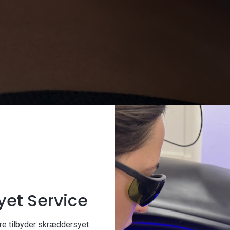
yet Service
kere tilbyder skræddersyet