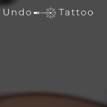
Gå
til
hovedindhold