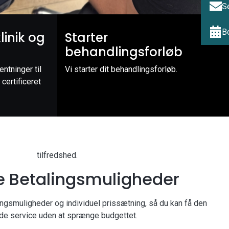
S
B
linik og
Starter
behandlingsforløb
entninger til
Vi starter dit behandlingsforløb.
 certificeret
tilfredshed.
le Betalingsmuligheder
lingsmuligheder og individuel prissætning, så du kan få den
e service uden at sprænge budgettet.