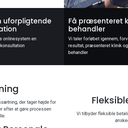
n uforpligtende
Få præsenteret k
ation
behandler
es onlinesystem en
Vi taler forløbet igennem, forv
 konsultation
resultat, præsenteret klinik og
behandler
tning
Fleksib
ssætning, der tager højde for
er efter at gøre processen
Vi tilbyder fleksible beta
le.
ønsked